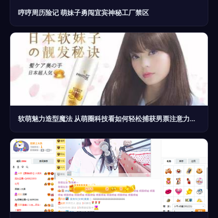
哼哼周历险记 萌妹子勇闯宜宾神秘工厂禁区
软萌魅力造型魔法 从萌圈科技看如何轻松捕获男票注意力的秘诀