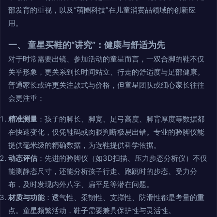
部发育的重视，以及“萌圈科技”在儿童消费品领域的创新应
用。
一、 童星买鞋的“讲究”：健康与舒适为先
对于时常需要出镜、参加活动的童星而言，一双合脚的鞋不仅
关乎形象，更关系到长时间站立、行走的舒适度与足部健康。
普通家长或许更关注款式与价格，但童星团队或细心家长往往
会更注重：
精准测量
：孩子的脚长、脚宽、足弓高度、脚背厚度等数据都
在快速变化，仅凭鞋码或肉眼判断极易出错。专业的验脚仪能
提供毫米级的精确数据，为选鞋提供科学依据。
动态评估
：先进的验脚仪（如3D扫描、压力步态分析仪）不仅
能测静态尺寸，还能分析孩子行走、跑跳时的步态、受力分
布，及时发现内外八字、扁平足等潜在问题。
材质与功能
：透气性、柔韧性、支撑性、防滑性都是考量的重
点。童星频繁活动，鞋子需要兼具保护性与灵活性。