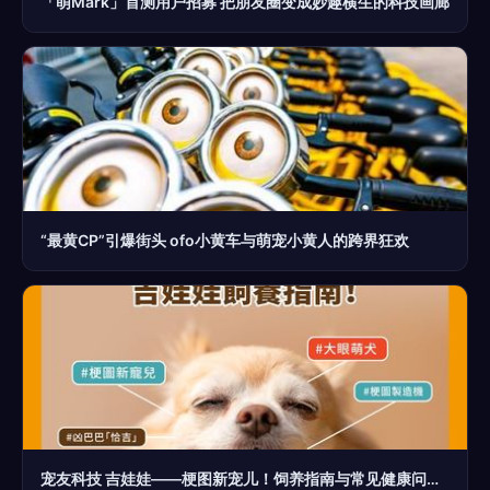
「萌Mark」首测用户招募 把朋友圈变成妙趣横生的科技画廊
“最黄CP”引爆街头 ofo小黄车与萌宠小黄人的跨界狂欢
宠友科技 吉娃娃——梗图新宠儿！饲养指南与常见健康问题解析