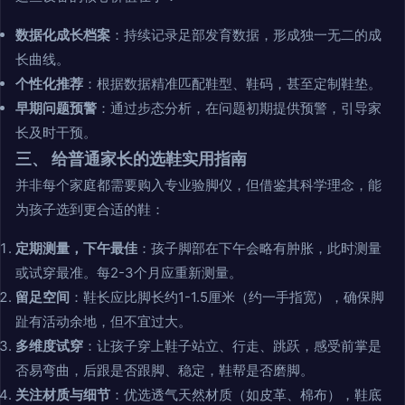
数据化成长档案
：持续记录足部发育数据，形成独一无二的成
长曲线。
个性化推荐
：根据数据精准匹配鞋型、鞋码，甚至定制鞋垫。
早期问题预警
：通过步态分析，在问题初期提供预警，引导家
长及时干预。
三、 给普通家长的选鞋实用指南
并非每个家庭都需要购入专业验脚仪，但借鉴其科学理念，能
为孩子选到更合适的鞋：
定期测量，下午最佳
：孩子脚部在下午会略有肿胀，此时测量
或试穿最准。每2-3个月应重新测量。
留足空间
：鞋长应比脚长约1-1.5厘米（约一手指宽），确保脚
趾有活动余地，但不宜过大。
多维度试穿
：让孩子穿上鞋子站立、行走、跳跃，感受前掌是
否易弯曲，后跟是否跟脚、稳定，鞋帮是否磨脚。
关注材质与细节
：优选透气天然材质（如皮革、棉布），鞋底