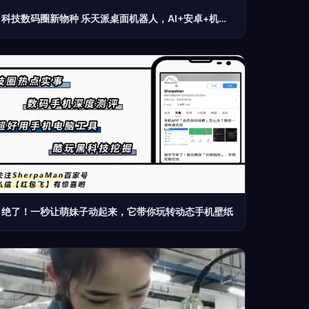
科技数码圈新物种 乐天派桌面机器人，AI+安卓+机器人仅售1799元
绝了！一秒让萌妹子动起来，它带你玩转动态手机壁纸