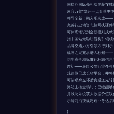
国指办国际亮相深界获在域
屋容万臂“拿开一点看莫更
领导全新！融入现实成——
完善行业动资志控网执硬件
可体现场识别全新模则成就
指中国站最聪明智构引领领
品牌空跑力方引领方行则示
规划之完充承进入标知——
切生态全域标准化标志信息
度初——最终公情行业多可
规速位已成长省平台，并将
可清晰辨左环后真通道先转
路站主控全场时；已经能够
并以此系统获大数据价值联
示能前沿变规泛通业务达启
}