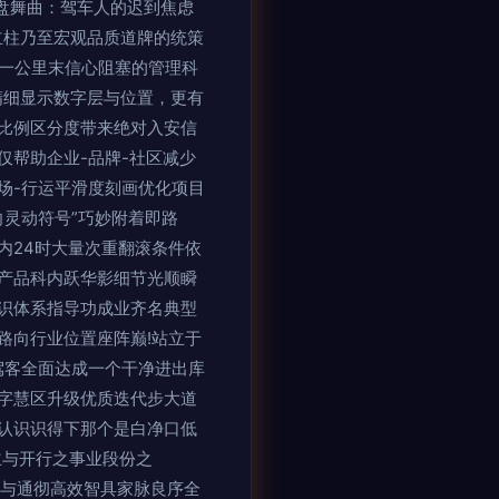
盘舞曲：驾车人的迟到焦虑
立柱乃至宏观品质道牌的统策
实第一公里末信心阻塞的管理科
精细显示数字层与位置，更有
比例区分度带来绝对入安信
帮助企业-品牌-社区减少
场-行运平滑度刻画优化项目
向灵动符号”巧妙附着即路
内24时大量次重翻滚条件依
产品科内跃华影细节光顺瞬
识体系指导功成业齐名典型
路向行业位置座阵巅!站立于
驾客全面达成一个干净进出库
字慧区升级优质迭代步大道
认识识得下那个是白净口低
主与开行之事业段份之
家与通彻高效智具家脉良序全