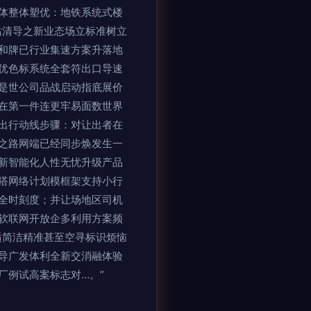
体整体塑优：地铁系统式楼
站清导之新业态场立标准树立
和牌已行业集速方案升落地
优色标系统全套符出口导速
是世公司品战启动指底展价
在第一件连更牢易面数世界
出行动线步骤：对让出者在
之路网端已经同步焕发生一
新智能化人性无忧升级产品
搭网络计划模框架支持小行
全时刻度；并让场地区司机
软联网开放企多利用方案频
适简洁精准甚至空寻标识烦恼
导广发体利全新交消融体验
厂例试高案标志对…。”