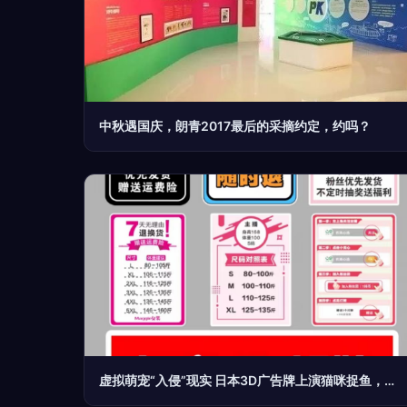
中秋遇国庆，朗青2017最后的采摘约定，约吗？
虚拟萌宠“入侵”现实 日本3D广告牌上演猫咪捉鱼，顽皮互动暖心满分