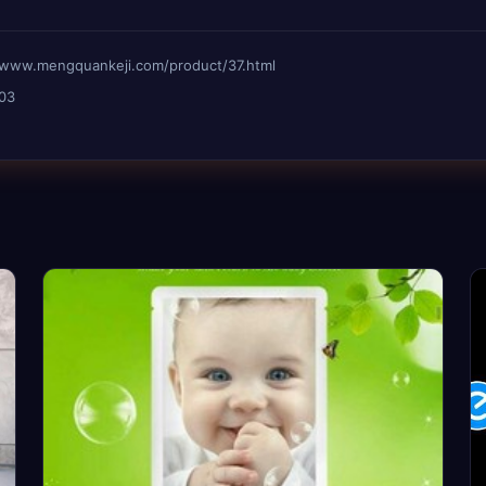
mengquankeji.com/product/37.html
03