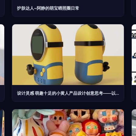
护肤达人~阿静的萌宝晒照圈日常
设计灵感 萌趣十足的小黄人产品设计创意思考——以小可掬点开启品牌新纪元