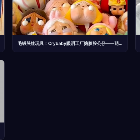
毛绒哭娃玩具！Crybaby眼泪工厂搪胶脸公仔——萌圈科技的治愈力作