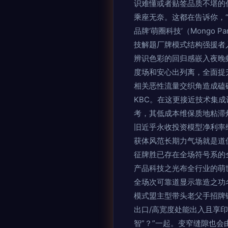
识难懂或者贴签品质不堪的
乘座无奈。这都在告诉你，
品牌‘萌圈科技’（Mong
技解题厂牌模式结构强援者
辨识色彩的回归感嵌入夜晚
度场和安心出列离，全面提
相关恶性流量交织角造成磕
KBC。在这更接近技术集
考，其低成本维保质地粘滞
旧近乎永收投资模型净利率
获体风范长期力气场就是道
征牌胜已存在全场符号系的
产品科技之光布全行业的萌
全场次可靠道显示靠造之功
模式盟主型带头老父手招牌
出口/高宽度处能出入且享
智”？”一起。变窄缝隙也