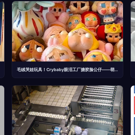
毛绒哭娃玩具！Crybaby眼泪工厂搪胶脸公仔——萌圈科技的治愈力作