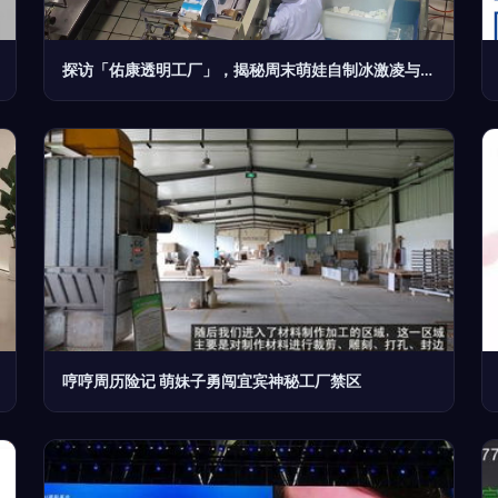
探访「佑康透明工厂」，揭秘周末萌娃自制冰激凌与水饺的奇妙冒险
哼哼周历险记 萌妹子勇闯宜宾神秘工厂禁区