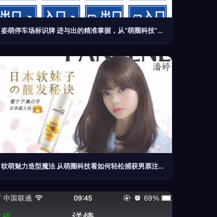
姿萌停车场标识牌 进与出的精准掌握，从“萌圈科技”开始
软萌魅力造型魔法 从萌圈科技看如何轻松捕获男票注意力的秘诀