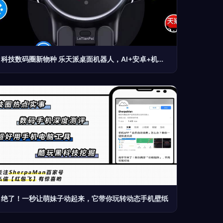
科技数码圈新物种 乐天派桌面机器人，AI+安卓+机器人仅售1799元
绝了！一秒让萌妹子动起来，它带你玩转动态手机壁纸