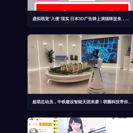
虚拟萌宠“入侵”现实 日本3D广告牌上演猫咪捉鱼，顽皮互动暖心满分
超萌总动员，中铁建设智能天团来袭！萌圈科技带你进入建设新境界