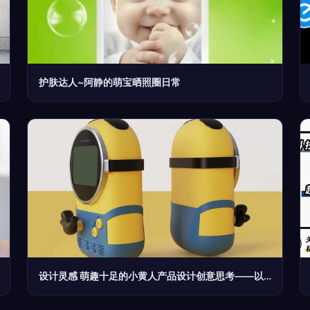
护肤达人~阿静的萌宝晒照圈日常
设计灵感 萌趣十足的小黄人产品设计创意思考——以小可掬点开启品牌新纪元