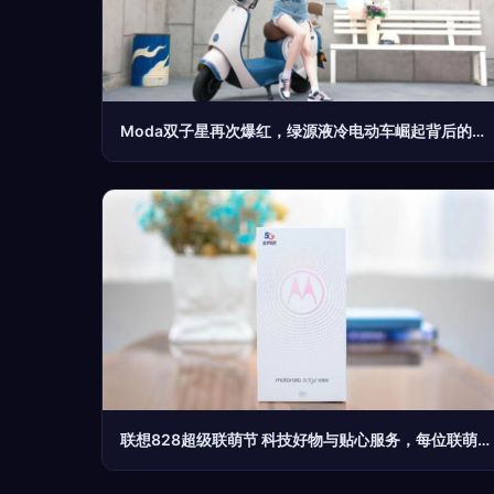
Moda双子星再次爆红，绿源液冷电动车崛起背后的科技底色！
联想828超级联萌节 科技好物与贴心服务，每位联萌都值得拥有