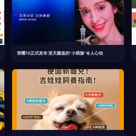
荣耀10正式发布 逆天颜值的“小萌脸”令人心动