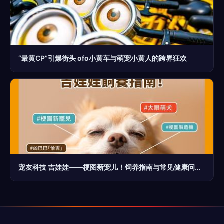
“最黄CP”引爆街头 ofo小黄车与萌宠小黄人的跨界狂欢
宠友科技 吉娃娃——梗图新宠儿！饲养指南与常见健康问题解析