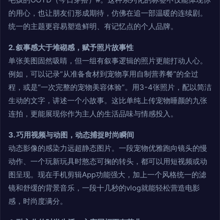
的用心，也让朋友们形成期待，仿佛在追一部温暖的连续剧。
统一的主题更容易塑造鲜明、有记忆点的个人品牌。
2. 叙事感大于堆砌感，赋予照片故事性
单张美图固然吸睛，但一组有叙事逻辑的照片更能打动人心。
例如，可以记录“从准备食材到宠物享用自制营养餐”的全过
程，或是“一次完整的宠物美容体验”。用3-4张照片，配以简洁
生动的文字，讲述一个小故事。这比单纯上传宠物睡颜的九张
连拍，更能展现你作为主人的生活品味与情感投入。
3. 巧用视频与动图，动态捕捉时尚瞬间
动态影像的感染力远超静态图片。一段宠物优雅跑向镜头的慢
动作、一个玩新玩具时憨态可掬的转头，都可以用短视频或动
图呈现。现在手机剪辑App功能强大，加上一个风格统一的滤
镜和舒缓的背景音乐，一段十几秒的vlog就能轻松营造电影
感，时尚度满分。