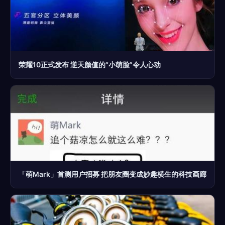
荣耀10正式发布 逆天颜值的“小萌脸”令人心动
「萌Mark」首测用户招募 把朋友圈变成妙趣横生的科技画廊