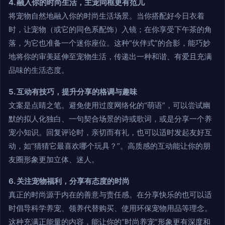
4. 融入你的时尚生活，主宠同框更有范儿
将宠物自然地融入你的时尚生活场景。当你搭配好今日衣着
时，让宠物（或它的同色系配饰）入镜；在你享受下午茶的角
落，为它也准备一个迷你座位。这种“伙伴式”的合影，能巧妙
地将你的审美延伸至宠物生活，传递出一种和谐、有爱且充满
品味的生活态度。
5. 互动有技巧，提升分享的格调与趣味
文案是点睛之笔。避免使用过度网络化的“萌语”，可以尝试幽
默的拟人化独白、一句契合场景的诗或歌词，或是分享一个养
宠小知识。回复评论时，亲切而有礼，也可以适时发起友好互
动，如“猜猜它最喜欢哪个玩具？”。高质感的互动能让你的朋
友圈形象更加立体、迷人。
6. 关注宠物福利，分享有态度的时尚
真正的时尚源于内在的善意与责任感。在分享快乐的也可以适
时倡导科学养宠、领养代替购买、使用环保宠物用品等理念。
这种充满正能量的内容，能让你的“时尚养宠”形象更有深度和