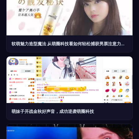
软萌魅力造型魔法 从萌圈科技看如何轻松捕获男票注意力的秘诀
萌妹子开战金秋好声音，成功逆袭萌圈科技