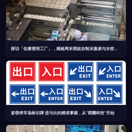
探访「佑康透明工厂」，揭秘周末萌娃自制冰激凌与水饺的奇妙冒险
姿萌停车场标识牌 进与出的精准掌握，从“萌圈科技”开始