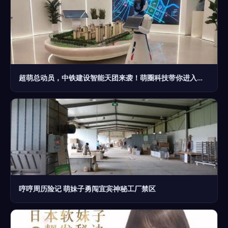
超萌总动员，中铁建设智能天团来袭！萌圈科技带你进入建设新境界
哼哼周历险记 萌妹子勇闯宜宾神秘工厂禁区